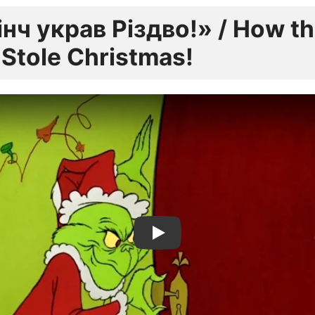
інч украв Різдво!» / How t
 Stole Christmas!
Дивитися трейлер