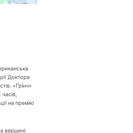
ериканська
рії Доктора
тів. «Ґрінч»
 часів,
ції на премію
на вершині