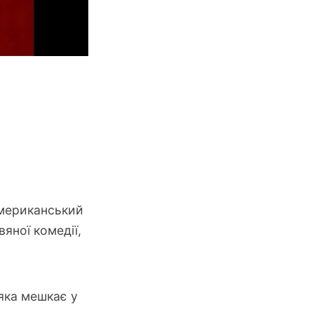
мериканський
яної комедії,
 яка мешкає у