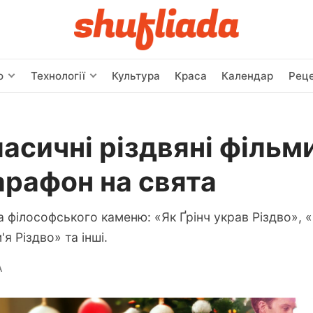
о
Технології
Культура
Краса
Календар
Рец
ласичні різдвяні фільм
арафон на свята
та філософського каменю: «Як Ґрінч украв Різдво», 
'я Різдво» та інші.
А