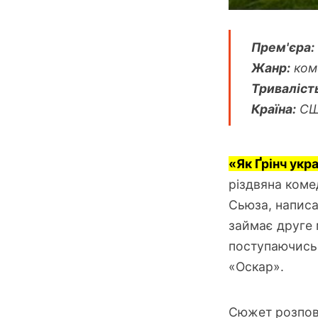
Прем'єра:
Жанр:
коме
Триваліст
Країна:
СШ
«Як Ґрінч укра
різдвяна коме
Сьюза, написа
займає друге 
поступаючись 
«Оскар».
Сюжет розпові