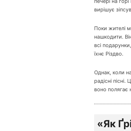
печері на гор
вирішує зіпсу
Поки жителі м
нашкодити. Ві
всі подарунки
їхнє Різдво.
Однак, коли на
радісні пісні.
воно полягає н
«Як Ґр