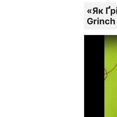
«Як Ґр
Grinch