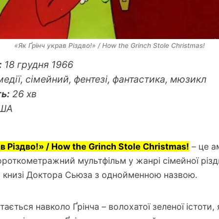
«Як Ґрінч украв Різдво!» / How the Grinch Stole Christmas!
:
18 грудня 1966
медії, сімейний, фентезі, фантастика, мюзикл
ь:
26 хв
ША
в Різдво!» / How the Grinch Stole Christmas!
– це а
ороткометражний мультфільм у жанрі сімейної різдв
 книзі Доктора Сьюза з однойменною назвою.
ається навколо Ґрінча – волохатої зеленої істоти,