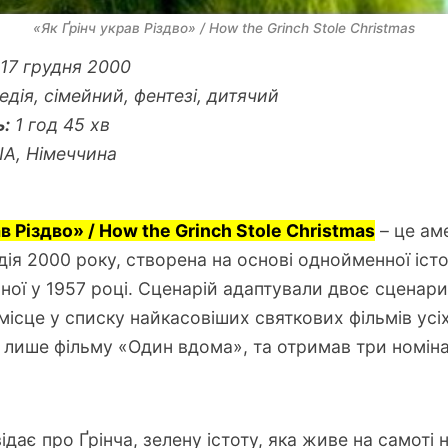
«Як Ґрінч украв Різдво» / How the Grinch Stole Christmas
17 грудня 2000
дія, сімейний, фентезі, дитячий
ь:
1 год 45 хв
А, Німеччина
в Різдво» / How the Grinch Stole Christmas
– це ам
дія 2000 року, створена на основі однойменної істо
ної у 1957 році. Сценарій адаптували двоє сценарис
місце у списку найкасовіших святкових фільмів усіх
лише фільму «Один вдома», та отримав три номіна
дає про Ґрінча, зелену істоту, яка живе на самоті 