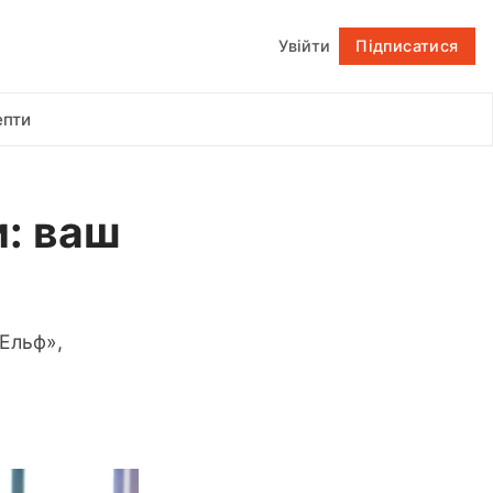
Увійти
Підписатися
Підписатися
епти
и: ваш
«Ельф»,