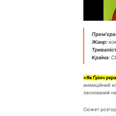
Прем'єра
Жанр:
ко
Триваліст
Країна:
С
«Як Ґрінч укра
анімаційний к
заснований на
Сюжет розгорт