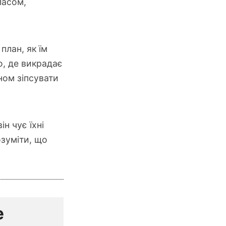
ласом,
план, як їм
о, де викрадає
ном зіпсувати
н чує їхні
озуміти, що
e