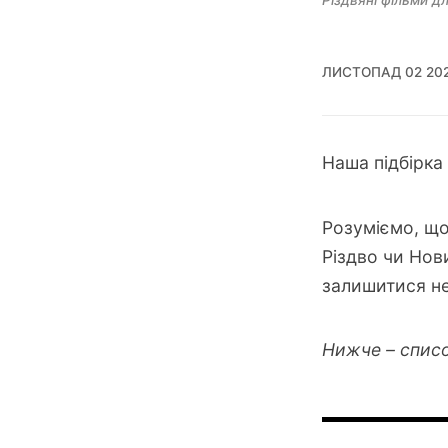
Різдвяні фільми дл
ЛИСТОПАД 02 20
Наша підбірка 
Розуміємо, що
Різдво чи Нов
залишитися не
Нижче – списо