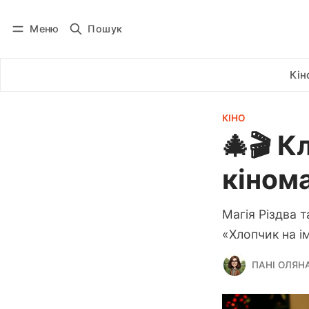
Меню
Пошук
Увійти
Підписатися
Кін
КІНО
🎄🎬 К
кіном
Магія Різдва 
«Хлопчик на ім
ПАНІ ОЛЯН