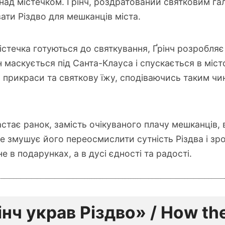
і над містечком. Ґрінч, роздратований святковим га
вати Різдво для мешканців міста.
істечка готуються до святкування, Ґрінч розробляє 
н маскується під Санта-Клауса і спускається в міст
, прикраси та святкову їжу, сподіваючись таким чи
стає ранок, замість очікуваного плачу мешканців, ві
 Це змушує його переосмислити сутність Різдва і зр
е в подарунках, а в дусі єдності та радості.
інч украв Різдво» / How th