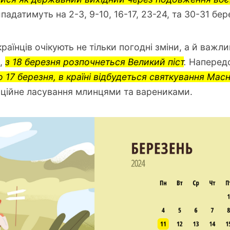
ипадатимуть на 2-3, 9-10, 16-17, 23-24, та 30-31 бер
країнців очікують не тільки погодні зміни, а й важлив
а,
з 18 березня розпочнеться Великий піст
.
Напередо
по 17 березня, в країні відбудеться святкування Мас
ційне ласування млинцями та варениками.