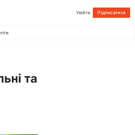
Увійти
Підписатися
Підписатися
епти
льні та