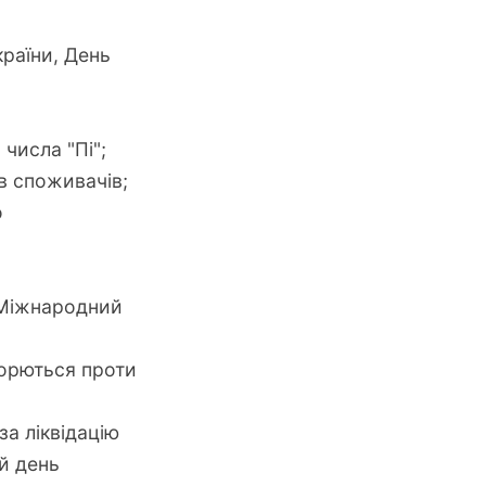
раїни, День
числа "Пі";
в споживачів;
о
, Міжнародний
борються проти
за ліквідацію
й день