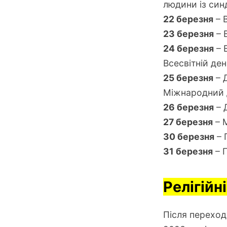
людини із син
22 березня
– 
23 березня
– 
24 березня
– 
Всесвітній де
25 березня
– 
Міжнародний д
26 березня
– 
27 березня
– 
30 березня
– 
31 березня
– П
Релігійн
Після переход