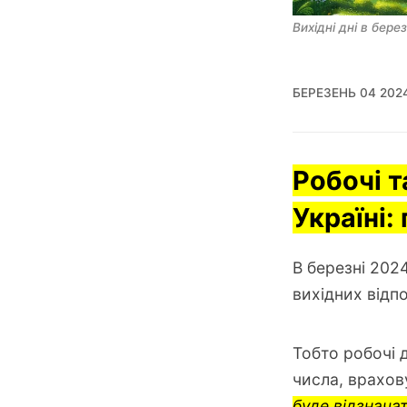
Вихідні дні в берез
БЕРЕЗЕНЬ 04 202
Робочі т
Україні:
В березні 2024
вихідних відп
Тобто робочі д
числа, врахо
буде відзнача