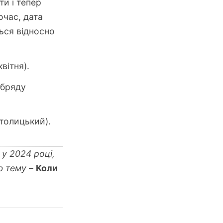
ти і тепер
ночас, дата
ься відносно
вітня).
обряду
толицький).
 у 2024 році,
ю тему
–
Коли