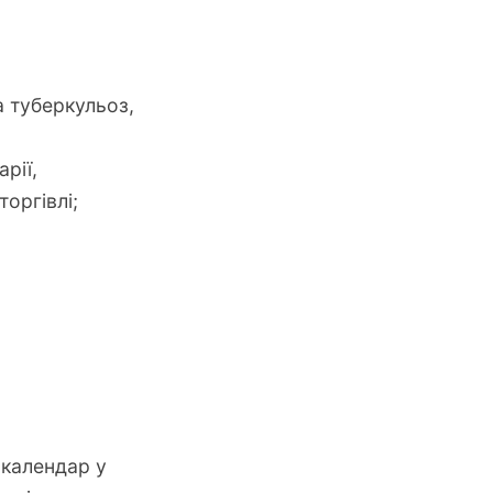
а туберкульоз,
рії,
оргівлі;
 календар у