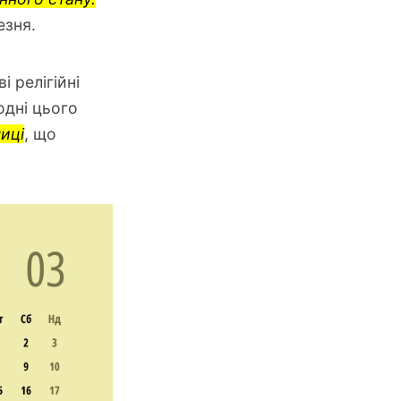
езня.
і релігійні
дні цього
ниці
, що