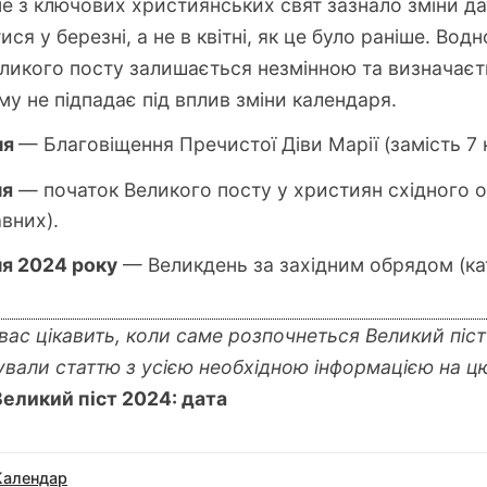
не з ключових християнських свят зазнало зміни да
ися у березні, а не в квітні, як це було раніше. Вод
ликого посту залишається незмінною та визначаєт
му не підпадає під вплив зміни календаря.
ня
— Благовіщення Пречистої Діви Марії (замість 7 к
ня
— початок Великого посту у християн східного 
вних).
ня 2024 року
— Великдень за західним обрядом (ка
вас цікавить, коли саме розпочнеться Великий піст
ували статтю з усією необхідною інформацією на ц
еликий піст 2024: дата
Календар