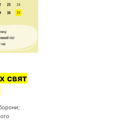
х свят
о
оборони;
чого