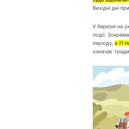
Вихідні дні пр
У березні на у
події. Зокрем
періоду,
з 11 
означає тради