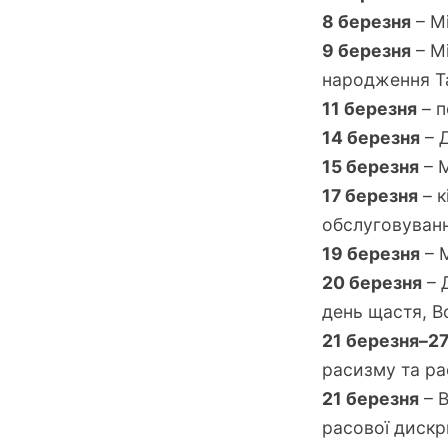
8 березня
– М
9 березня
– М
народження Т
11 березня
– п
14 березня
– 
15 березня
– М
17 березня
– к
обслуговуванн
19 березня
– 
20 березня
– 
день щастя, В
21 березня–2
расизму та ра
21 березня
– В
расової дискр