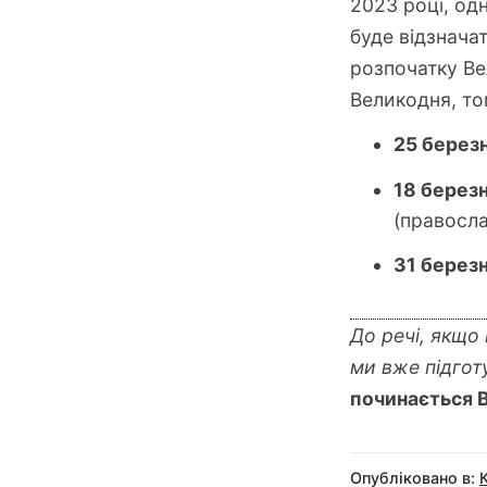
2023 році, од
буде відзначат
розпочатку Ве
Великодня, то
25 берез
18 берез
(правосла
31 берез
До речі, якщо 
ми вже підгот
починається В
Опубліковано в: