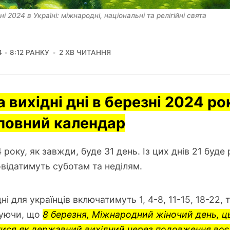
ні 2024 в Україні: міжнародні, національні та релігійні свята
4
8:12 РАНКУ
2 ХВ ЧИТАННЯ
а вихідні дні в березні 2024 ро
 повний календар
 року, як завжди, буде 31 день. Із цих днів 21 буде
овідатимуть суботам та неділям.
ні для українців включатимуть 1, 4-8, 11-15, 18-22, 
вуючи, що
8 березня, Міжнародний жіночий день, ц
тися як державний вихідний через подовження воє