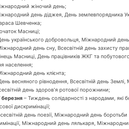
іжнародний жіночий день;
іжнародний день діджея, День землевпорядника Ук
араса Шевченка;
очаток Масниці;
День українського добровольця, Міжнародний день 
іжнародний день сну, Всесвітній день захисту пра
інець Масниці, День працівників ЖКГ та побутовог
я населення;
Міжнародний день клієнта;
День весняного рівнодення, Всесвітній день Землі
сесвітній день здоров'я ротової порожнини;
7 березня
– Тиждень солідарності з народами, які 
сової дискримінації;
сесвітній день поезії, Міжнародний день боротьби 
имінації, Міжнародний день лялькаря, Міжнародни