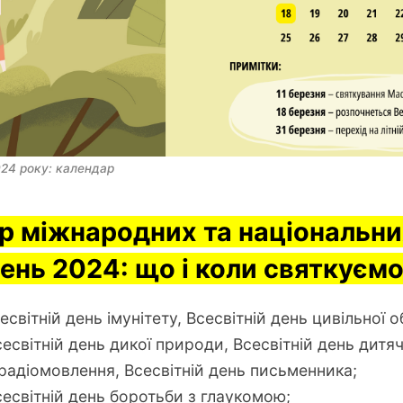
024 року: календар 
р міжнародних та національни
ень 2024: що і коли святкуєм
есвітній день імунітету, Всесвітній день цивільної 
есвітній день дикої природи, Всесвітній день дитя
 радіомовлення, Всесвітній день письменника;
есвітній день боротьби з глаукомою;