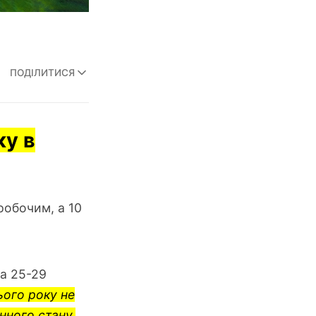
ПОДІЛИТИСЯ
ку в
 робочим, а 10
та 25-29
ього року не
нного стану.