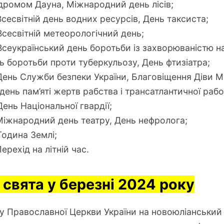
дромом Дауна, Міжнародний день лісів;
Всесвітній день водних ресурсів, День таксиста;
Всесвітній метеорологічний день;
Всеукраїнський день боротьби із захворюваністю н
нь боротьби проти туберкульозу, День фтизіатра;
День Служби безпеки України, Благовіщення Діви Ма
ень пам’яті жертв рабства і трансатлантичної работ
День Національної гвардії;
Міжнародний день театру, День нефролога;
Година Землі;
ерехід на літній час.
і свята у березні 2024 року
у Православної Церкви України на новоюліанський