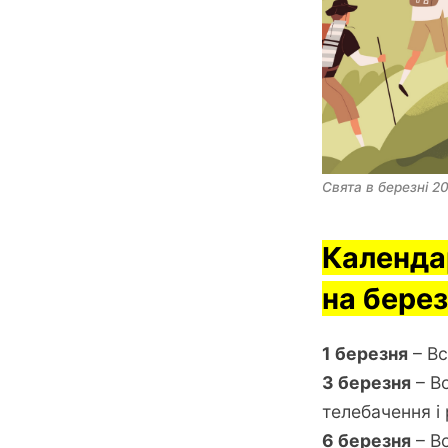
Свята в березні 2
Календа
на берез
1 березня
– Вс
3 березня
– Вс
телебачення і
6 березня
– Вс